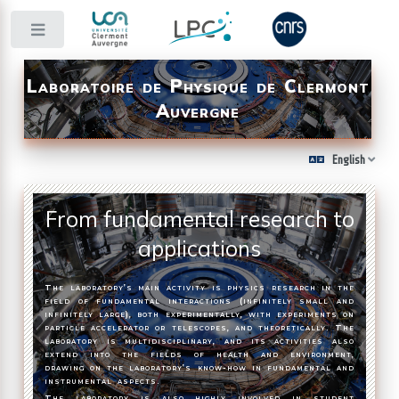
Toggle
Laboratoire de Physique de Clermont
Auvergne
English
From fundamental research to
applications
The laboratory’s main activity is physics research in the
field of fundamental interactions (infinitely small and
infinitely large), both experimentally, with experiments on
particle accelerator or telescopes, and theoretically. The
laboratory is multidisciplinary, and its activities also
extend into the fields of health and environment,
drawing on the laboratory’s know-how in fundamental and
instrumental aspects.
The laboratory is also highly involved in student