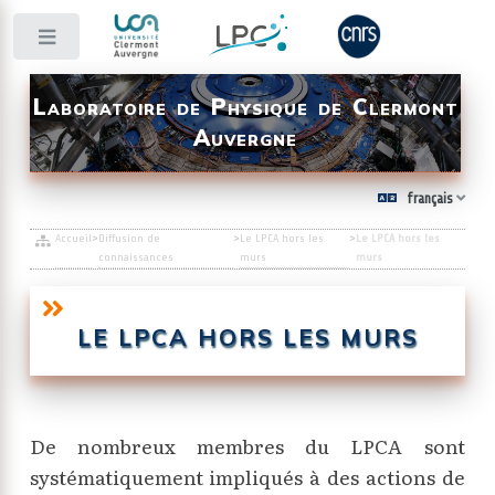
Toggle
Laboratoire de Physique de Clermont
Auvergne
français
Accueil
>
Diffusion de
>
Le LPCA hors les
>
Le LPCA hors les
connaissances
murs
murs
LE LPCA HORS LES MURS
De nombreux membres du LPCA sont
systématiquement impliqués à des actions de